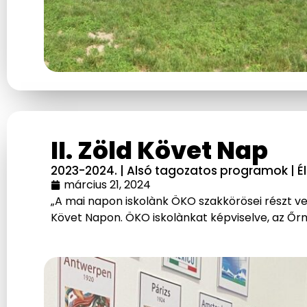
II. Zöld Követ Nap
2023-2024.
|
Alsó tagozatos programok
|
É
március 21, 2024
„A mai napon iskolànk ÖKO szakkörösei részt ve
Követ Napon. ÖKO iskolànkat képviselve, az Őr