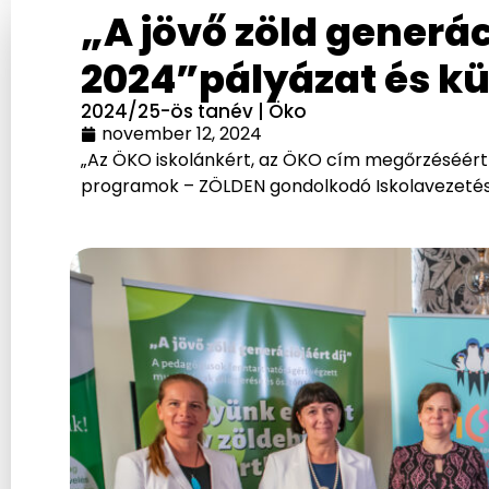
„A jövő zöld generác
2024”pályázat és kü
2024/25-ös tanév
|
Öko
november 12, 2024
„Az ÖKO iskolánkért, az ÖKO cím megőrzéséért te
programok – ZÖLDEN gondolkodó Iskolavezetés 