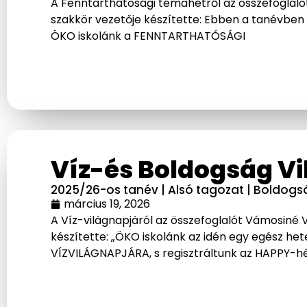
A Fenntarthatósági témahétről az összefoglalót
szakkör vezetője készítette: Ebben a tanévben 
ÖKO iskolánk a FENNTARTHATÓSÁGI
Víz-és Boldogság V
2025/26-os tanév
|
Alsó tagozat
|
Boldogs
március 19, 2026
A Víz-világnapjáról az összefoglalót Vámosiné 
készítette: „ÖKO iskolánk az idén egy egész he
VÍZVILÁGNAPJÁRA, s regisztráltunk az HAPPY-h