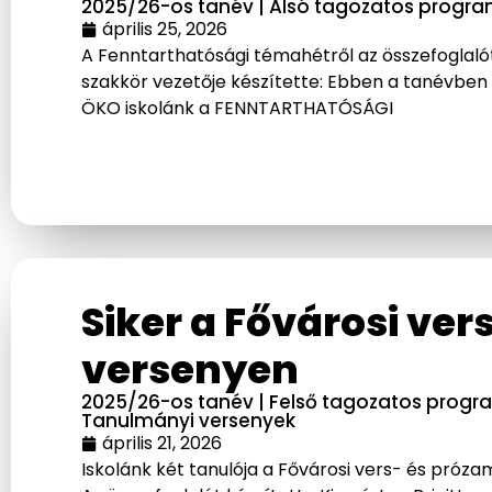
2025/26-os tanév
|
Alsó tagozatos progr
április 25, 2026
A Fenntarthatósági témahétről az összefoglalót
szakkör vezetője készítette: Ebben a tanévben 
ÖKO iskolánk a FENNTARTHATÓSÁGI
Siker a Fővárosi ve
versenyen
2025/26-os tanév
|
Felső tagozatos progr
Tanulmányi versenyek
április 21, 2026
Iskolánk két tanulója a Fővárosi vers- és pró