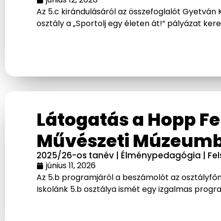
Az 5.c kirándulásáról az összefoglalót Gyetván Kr
osztály a „Sportolj egy életen át!” pályázat ke
Látogatás a Hopp Fe
Művészeti Múzeum
2025/26-os tanév
|
Élménypedagógia
|
Fe
június 11, 2026
Az 5.b programjáról a beszámolót az osztályfőn
Iskolánk 5.b osztálya ismét egy izgalmas progra