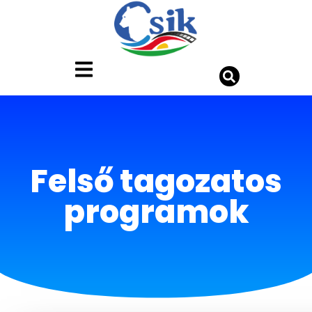
Felső tagozatos
programok