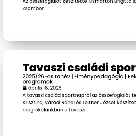
Az összefoglalót készítette Kismárton Brigitta sz
Zsombor
Tavaszi családi spo
2025/26-os tanév
|
Élménypedagógia
|
Fe
programok
április 18, 2026
A tavaszi család sportnapról az összefoglalót t
Krisztina, Váradi Ráhel és Leitner József készít
meg iskolánkban a tavaszi