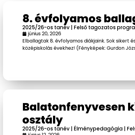
8. évfolyamos balla
2025/26-os tanév
|
Felső tagozatos progr
június 20, 2026
Elballagtak 8. évfolyamos diákjaink. Sok sikert
középiskolás évekhez! (Fényképek: Gurdon Józs
Balatonfenyvesen ki
osztály
2025/26-os tanév
|
Élménypedagógia
|
Fe
június 12, 2026