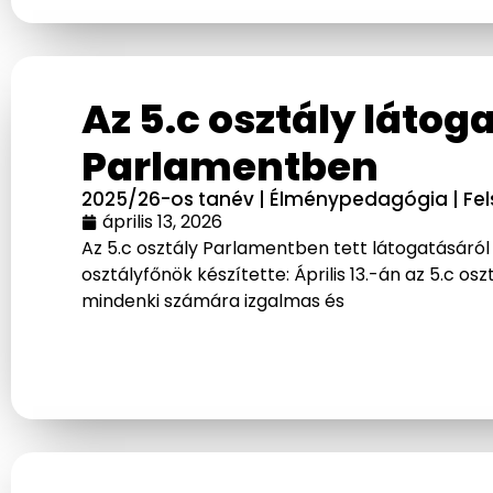
Az 5.c osztály látog
Parlamentben
2025/26-os tanév
|
Élménypedagógia
|
Fe
április 13, 2026
Az 5.c osztály Parlamentben tett látogatásáról 
osztályfőnök készítette: Április 13.-án az 5.c os
mindenki számára izgalmas és