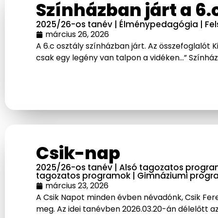
Színházban járt a 6.
2025/26-os tanév
|
Élménypedagógia
|
Fe
március 26, 2026
A 6.c osztály színházban járt. Az összefoglalót K
csak egy legény van talpon a vidéken…” Színházl
Csik-nap
2025/26-os tanév
|
Alsó tagozatos progr
tagozatos programok
|
Gimnáziumi progr
március 23, 2026
A Csik Napot minden évben névadónk, Csik Feren
meg. Az idei tanévben 2026.03.20-án délelőtt az