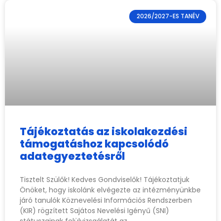
2026/2027-ES TANÉV
Tájékoztatás az iskolakezdési
támogatáshoz kapcsolódó
adategyeztetésről
Tisztelt Szülők! Kedves Gondviselők! Tájékoztatjuk
Önöket, hogy iskolánk elvégezte az intézményünkbe
járó tanulók Köznevelési Információs Rendszerben
(KIR) rögzített Sajátos Nevelési Igényű (SNI)