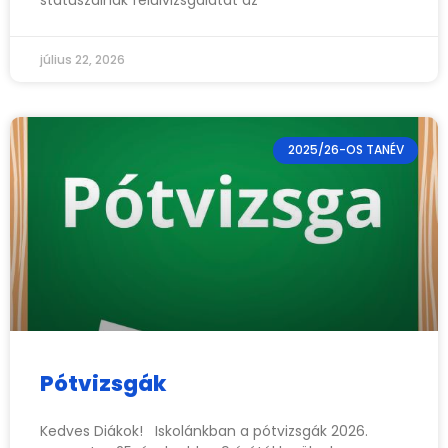
státuszainak felülvizsgálatát az
július 22, 2026
2025/26-OS TANÉV
Pótvizsgák
Kedves Diákok! Iskolánkban a pótvizsgák 2026.