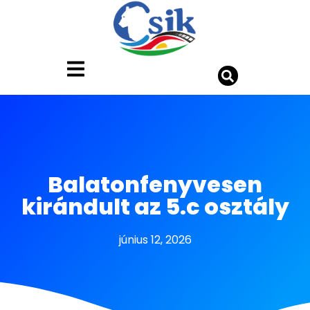
Balatonfenyvesen
kirándult az 5.c osztály
június 12, 2026