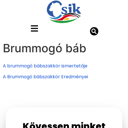
Brummogó báb
A brummogó bábszakkör ismertetője
A Brummogó bábszakkör Eredményei
Kövessen minket