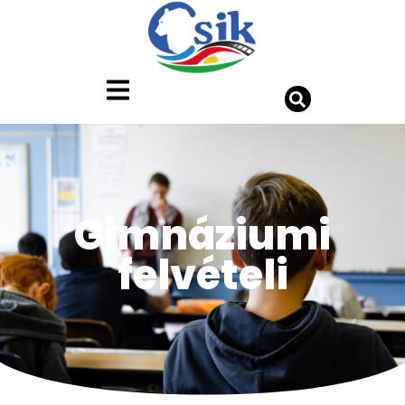
Gimnáziumi
felvételi