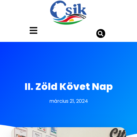
II. Zöld Követ Nap
március 21, 2024