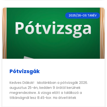
2025/26-OS TANÉV
Pótvizsgák
Kedves Diákok! Iskolánkban a pótvizsgák 2026.
augusztus 25-én, kedden 9 órától kerülnek
megrendezésre. A vizsga előtt a találkozó a
titkárságnál lesz 8:45-kor. Ha átvettétek