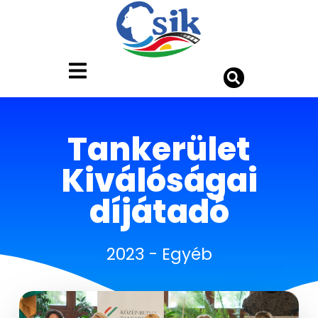
Tankerület
Kiválóságai
díjátadó
2023
-
Egyéb