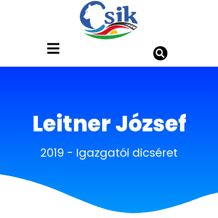
Leitner József
2019
-
Igazgatói dicséret