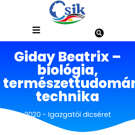
Giday Beatrix –
biológia,
természettudomá
technika
2020
-
Igazgatói dicséret