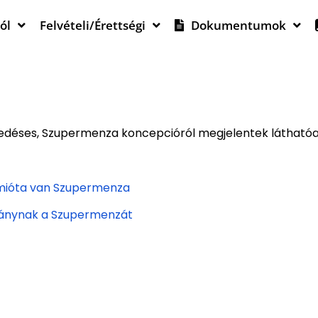
ól
Felvételi/Érettségi
Dokumentumok
zedéses, Szupermenza koncepcióról megjelentek láthatóak
 Amióta van Szupermenza
ó iránynak a Szupermenzát