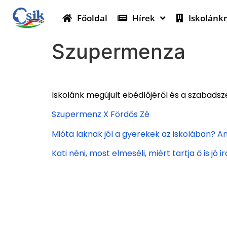
Főoldal
Hírek
Iskolánkr
Szupermenza
Iskolánk megújult ebédlőjéről és a szabads
Szupermenz X Fördős Zé
Mióta laknak jól a gyerekek az iskolában?
Kati néni, most elmeséli, miért tartja ő is j