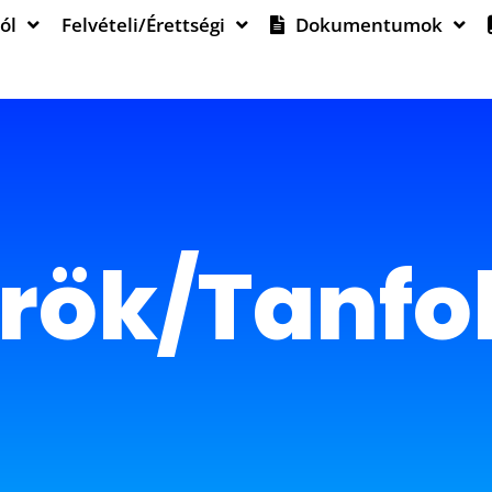
ól
Felvételi/Érettségi
Dokumentumok
rök/Tanf