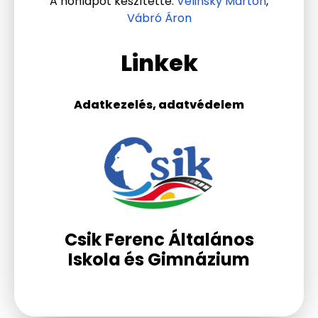
A honlapot készítette:
Velinsky Márton
,
Vábró Áron
Linkek
Adatkezelés, adatvédelem
Csik Ferenc Általános
Iskola és Gimnázium