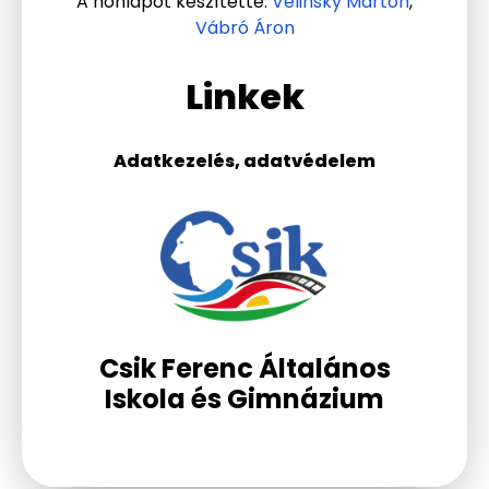
A honlapot készítette:
Velinsky Márton
,
Vábró Áron
Linkek
Adatkezelés, adatvédelem
Csik Ferenc Általános
Iskola és Gimnázium