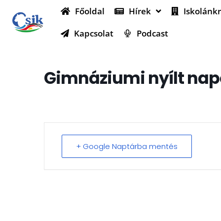
Főoldal
Hírek
Iskolánkr
Kapcsolat
Podcast
Gimnáziumi nyílt na
+ Google Naptárba mentés