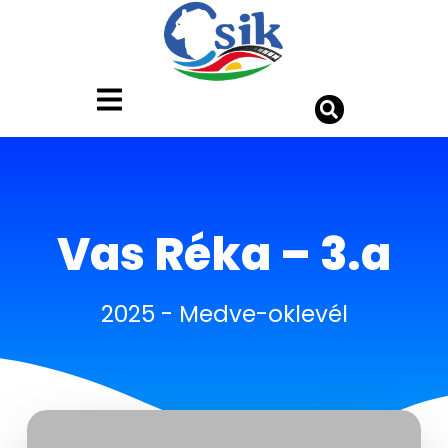
Vas Réka – 3.a
2025
-
Medve-oklevél