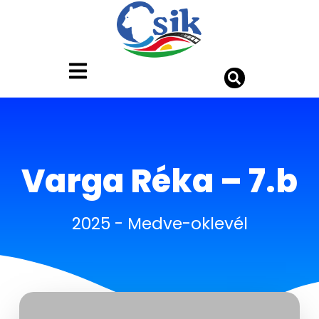
Varga Réka – 7.b
2025
-
Medve-oklevél