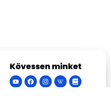
Kövessen minket
A honlapot készítette:
Velinsky Márton
,
Vábró
Áron