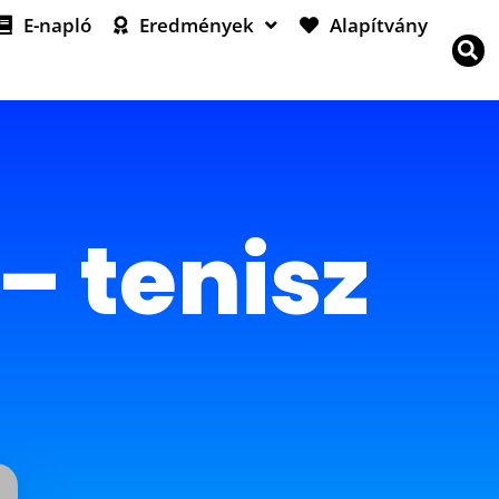
E-napló
Eredmények
Alapítvány
 – tenisz