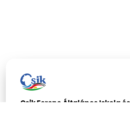
Csik Ferenc Általános Iskola é
Gimnázium