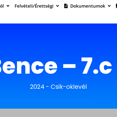
ól
Felvételi/Érettségi
Dokumentumok
ence – 7.c
2024
-
Csik-oklevél