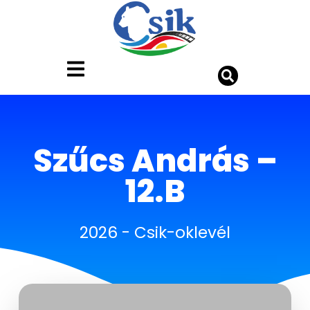
Szűcs András –
12.B
2026
-
Csik-oklevél