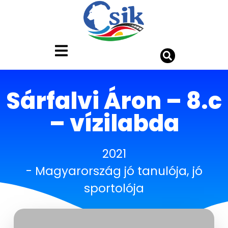
Sárfalvi Áron – 8.c
– vízilabda
2021
-
Magyarország jó tanulója, jó
sportolója