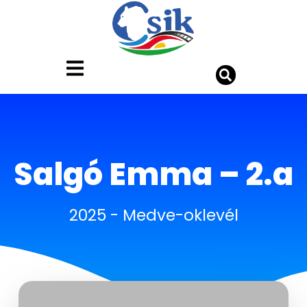
Salgó Emma – 2.a
2025
-
Medve-oklevél