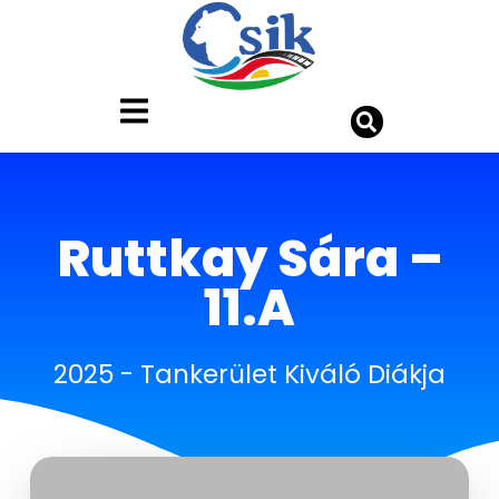
Ruttkay Sára –
11.A
2025
-
Tankerület Kiváló Diákja