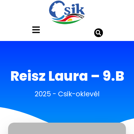
Reisz Laura – 9.B
2025
-
Csik-oklevél