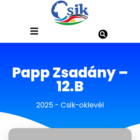
Papp Zsadány –
12.B
2025
-
Csik-oklevél