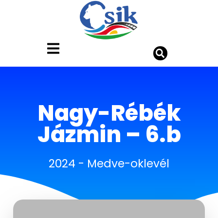
Nagy-Rébék
Jázmin – 6.b
2024
-
Medve-oklevél