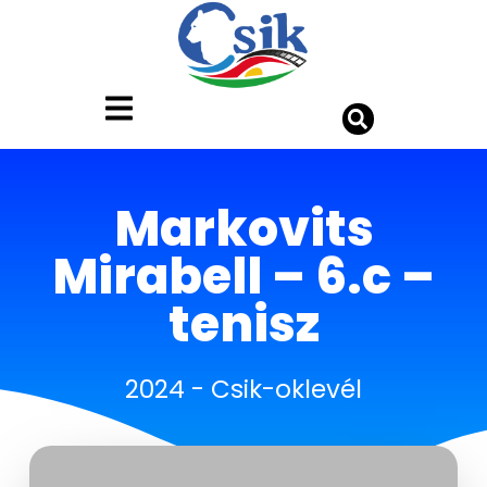
Markovits
Mirabell – 6.c –
tenisz
2024
-
Csik-oklevél