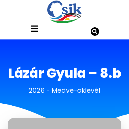
Lázár Gyula – 8.b
2026
-
Medve-oklevél