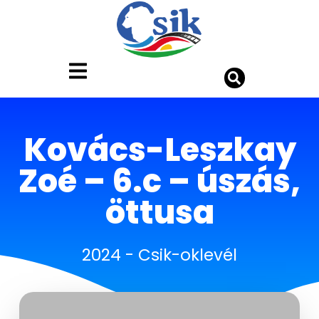
Kovács-Leszkay
Zoé – 6.c – úszás,
öttusa
2024
-
Csik-oklevél