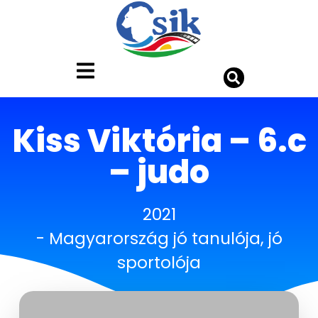
Kiss Viktória – 6.c
– judo
2021
-
Magyarország jó tanulója, jó
sportolója