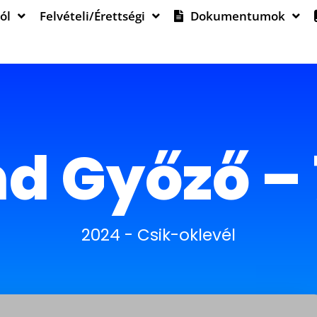
ól
Felvételi/Érettségi
Dokumentumok
d Győző – 
2024
-
Csik-oklevél