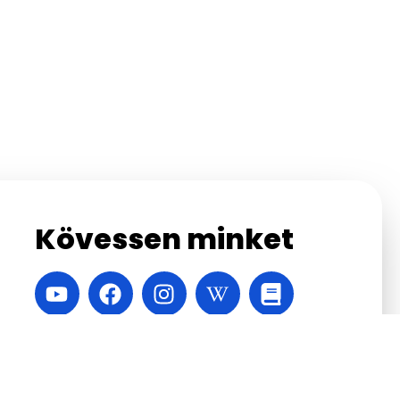
Kövessen minket
A honlapot készítette:
Velinsky Márton
,
Vábró
Áron