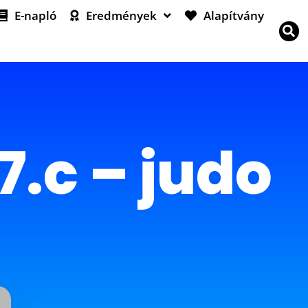
E-napló
Eredmények
Alapítvány
7.c – judo