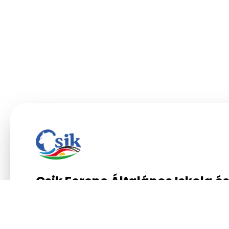
Csik Ferenc Általános Iskola é
Gimnázium