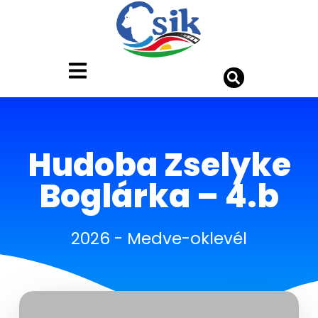
Hudoba Zselyke
Boglárka – 4.b
2026
-
Medve-oklevél