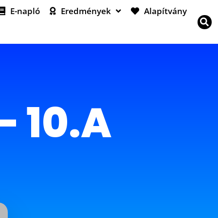
E-napló
Eredmények
Alapítvány
– 10.A