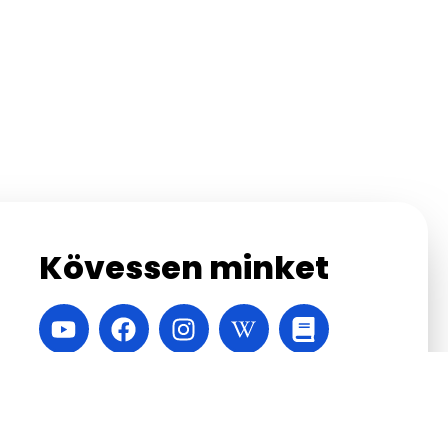
Kövessen minket
A honlapot készítette:
Velinsky Márton
,
Vábró
Áron