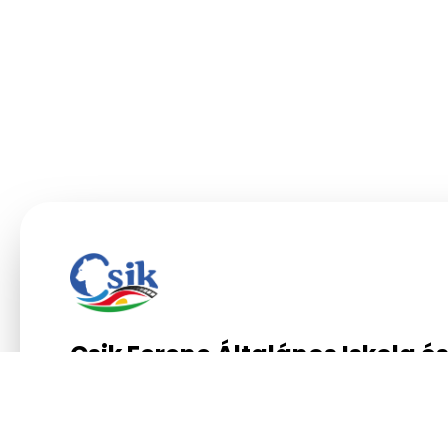
Csik Ferenc Általános Iskola é
Gimnázium