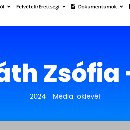
ól
Felvételi/Érettségi
Dokumentumok
th Zsófia 
2024
-
Média-oklevél