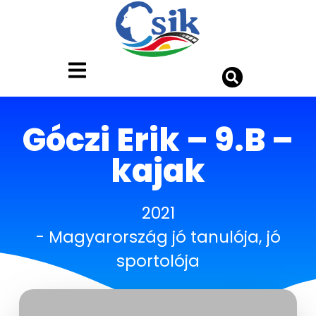
Góczi Erik – 9.B –
kajak
2021
-
Magyarország jó tanulója, jó
sportolója