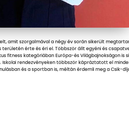
elt, amit szorgalmával a négy év során sikerült megtarta
ss területén érte és éri el. Többször állt egyéni és csapa
s fitness kategóriában Európa-és Világbajnokságon is si
. Iskolai rendezvényeken többször kápráztatott el minde
nulásban és a sportban is, méltán érdemli meg a Csik-díj