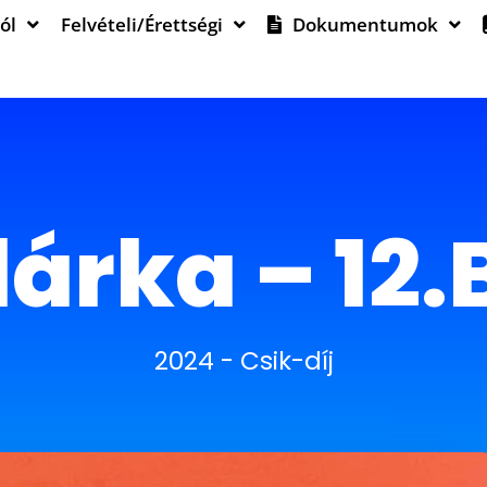
ól
Felvételi/Érettségi
Dokumentumok
lárka – 12.B
2024
-
Csik-díj