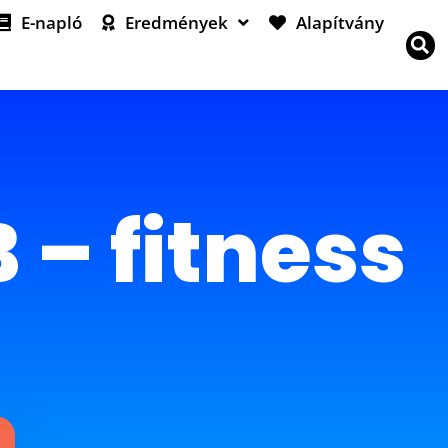
E-napló
Eredmények
Alapítvány
 – fitness