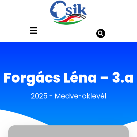
Forgács Léna – 3.a
2025
-
Medve-oklevél