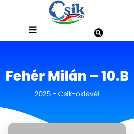
Fehér Milán – 10.B
2025
-
Csik-oklevél