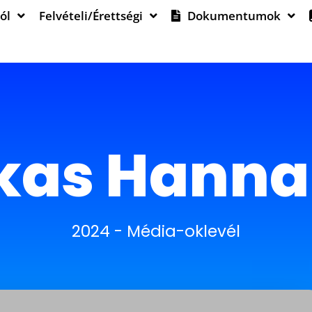
ól
Felvételi/Érettségi
Dokumentumok
kas Hanna 
2024
-
Média-oklevél