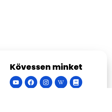
Kövessen minket
A honlapot készítette:
Velinsky Márton
,
Vábró
Áron