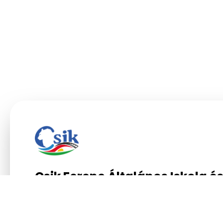
Csik Ferenc Általános Iskola é
Gimnázium