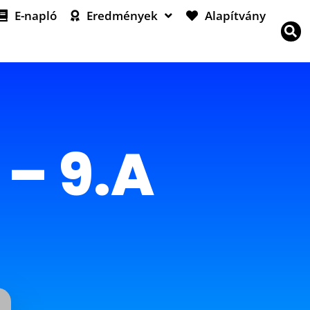
E-napló
Eredmények
Alapítvány
– 9.A