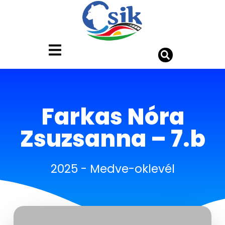
Farkas Nóra
Zsuzsanna – 7.b
2025
-
Medve-oklevél