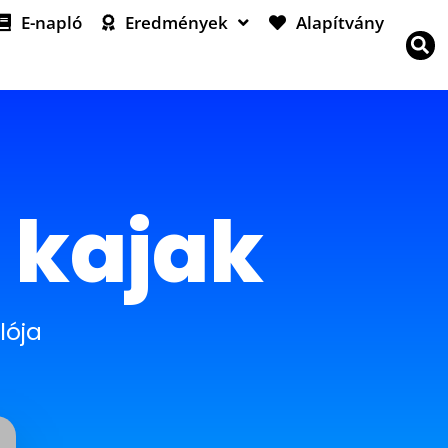
E-napló
Eredmények
Alapítvány
– kajak
lója