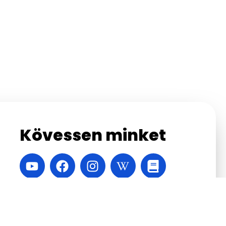
Kövessen minket
A honlapot készítette:
Velinsky Márton
,
Vábró
Áron