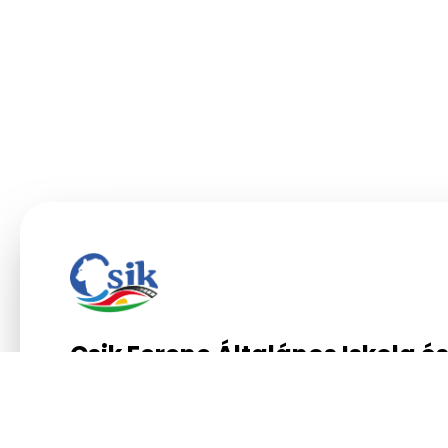
Csik Ferenc Általános Iskola é
Gimnázium