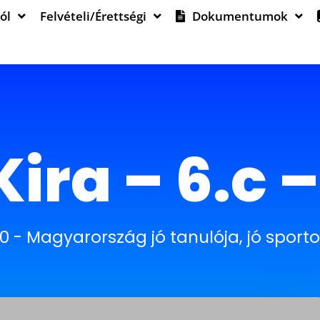
ól
Felvételi/Érettségi
Dokumentumok
Kira – 6.c 
0
-
Magyarország jó tanulója, jó sporto