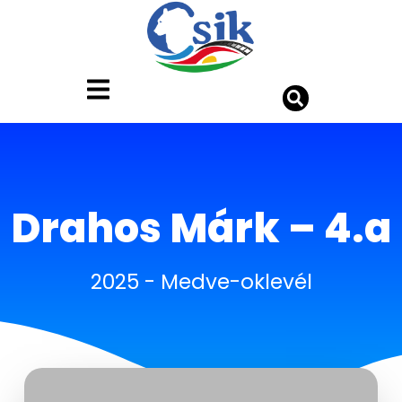
Drahos Márk – 4.a
2025
-
Medve-oklevél