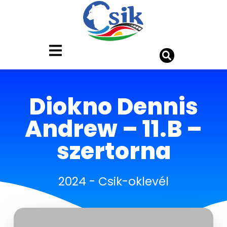
Diokno Dennis
Andrew – 11.B –
szertorna
2024
-
Csik-oklevél