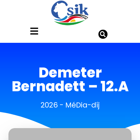
Demeter
Bernadett – 12.A
2026
-
MéDia-díj