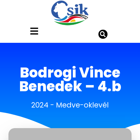
Bodrogi Vince
Benedek – 4.b
2024
-
Medve-oklevél