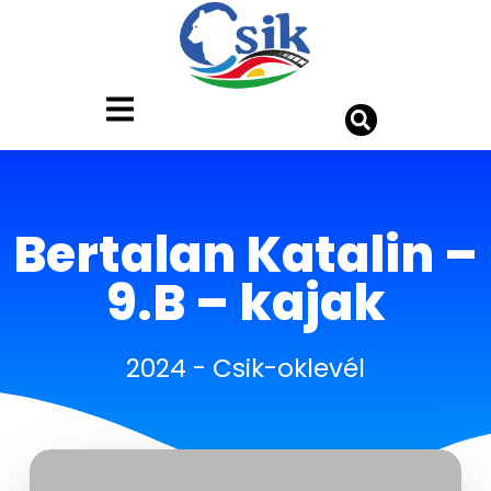
Bertalan Katalin –
9.B – kajak
2024
-
Csik-oklevél