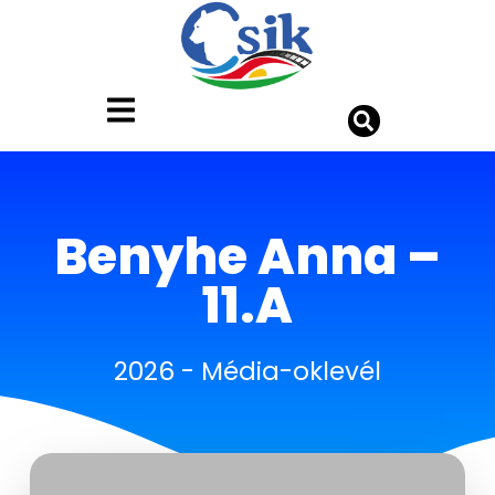
Benyhe Anna –
11.A
2026
-
Média-oklevél