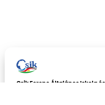
Csik Ferenc Általános Iskola é
Gimnázium