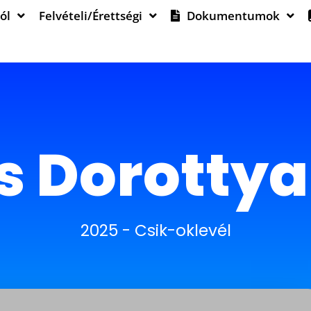
ól
Felvételi/Érettségi
Dokumentumok
s Dorottya 
2025
-
Csik-oklevél