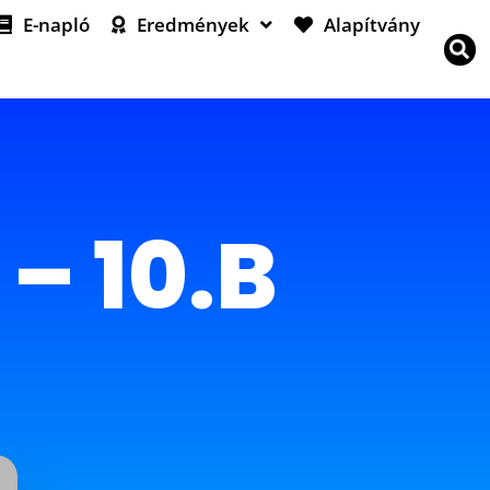
E-napló
Eredmények
Alapítvány
– 10.B