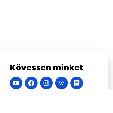
Kövessen minket
A honlapot készítette:
Velinsky Márton
,
Vábró
Áron