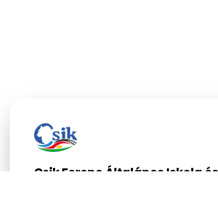
Csik Ferenc Általános Iskola é
Gimnázium