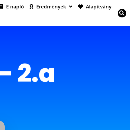
E-napló
Eredmények
Alapítvány
– 2.a