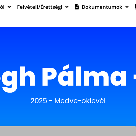
ól
Felvételi/Érettségi
Dokumentumok
gh Pálma 
2025
-
Medve-oklevél