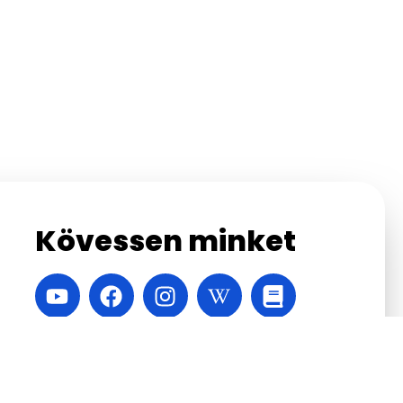
Kövessen minket
A honlapot készítette:
Velinsky Márton
,
Vábró
Áron