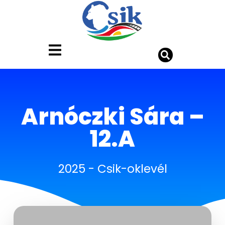
Arnóczki Sára –
12.A
2025
-
Csik-oklevél