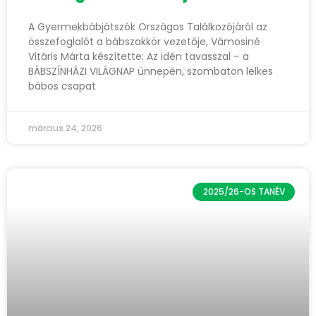
A Gyermekbábjátszók Országos Találkozójáról az
összefoglalót a bábszakkör vezetője, Vámosiné
Vitáris Márta készítette: Az idén tavasszal – a
BÁBSZÍNHÁZI VILÁGNAP ünnepén, szombaton lelkes
bábos csapat
március 24, 2026
2025/26-OS TANÉV