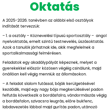
Oktatás
A 2025-2026. tanévben az alábbi első osztályok
indítását tervezzük:
– 1. a osztály – Köznevelési típusú sportosztály – angol
nyelvoktatás, emelt szintű testnevelés, úszásoktatás.
Azok a tanulók járhatnak ide, akik megfelelnek a
sportalkalmassági felmérésen.
Feladatok egy akadálypályát képeznek, melyet a
gyerekekkel először közösen végéig csinálunk, majd
önállóan kell végig menniük az állomásokon.
– A feladat slalom futással, bóják kerülgetésével
kezdődik, majd egy nagy bója megkerülésével padon
felfutás következik a bordásfalra, vándormászás végig
a bordásfalon, szivacsra leugrás, előre bukfenc,
labdavezetés lábbal majd gurítás padon, utánozó