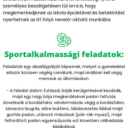
személyes beszélgetésen túl arra is, hogy
megismerkedjenek az iskola épületével és betekintést
nyerhetnek az itt folyó nevelő-oktató munkába.
Sportalkalmassági feladatok:
Feladatok egy akadálypályát képeznek, melyet a gyerekekkel
először közösen végéig csinálunk, majd önállóan kell végig
menniük az állomásokon.
- A feladat slalom futással, bóják kerülgetésével kezdődik,
majd egy nagy bója megkerülésével padon felfutás
következik a bordásfalra, vándormászás végig a bordásfalon,
szivacsra leugrás, előre bukfenc, labdavezetés lábbal majd
gurítás padon, utánozó mászások (pók-rák-nyuszi), majd
felfordított padon egyensúlyozás ezt követően célbadobás
kislabdával.