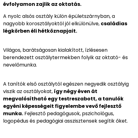
évfolyamon zajlik az oktatás.
A nyolc alsós osztály külön épületszárnyban, a
nagyobb korosztályoktól jól elkülönülve,
családias
légkörben éli hétköznapjait.
Világos, barátságosan kialakított, ízlésesen
berendezett osztálytermekben folyik az oktató- és
nevelőmunka.
A tanítók első osztálytól egészen negyedik osztályig
viszik az osztályokat,
így négy éven át
megvalósítható egy testreszabott, a tanulók
egyéni képességeit figyelembe vevő fejlesztő
munka.
Fejlesztő pedagógusok, pszichológus,
logopédus és pedagógiai asszisztensek segítik őket.