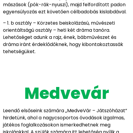
mászások (pók-rák-nyuszi), majd felfordított padon
egyensúlyozás ezt követően célbadobás kislabdával.
– 1. b osztály – Körzetes beiskolázású, művészeti
orientáltságú osztály – heti két dráma tanóra.
Lehetőséget adunk a rajz, ének, bábművészet és
dráma iránt érdeklődőknek, hogy kibontakoztassák
tehetségüket.
Medvevár
Leendő elsőseink számára „MedveVár – Játszóházat”
hirdetünk, ahol a nagycsoportos óvodások izgalmas,
játékos foglalkozásokon ismerkedhetnek meg
iskolánkkal. A szülők számára itt lehetőség nyílik a