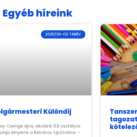
Egyéb híreink
2025/26-OS TANÉV
lgármesteri Különdíj
Tanszerl
tagozat
kötelez
ay Csenge Ajna, iskolánk 9.B osztályos
ulója elnyerte a Belváros-Lipótváros –