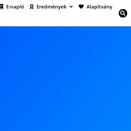
E-napló
Eredmények
Alapítvány