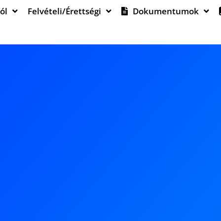
ól
Felvételi/Érettségi
Dokumentumok