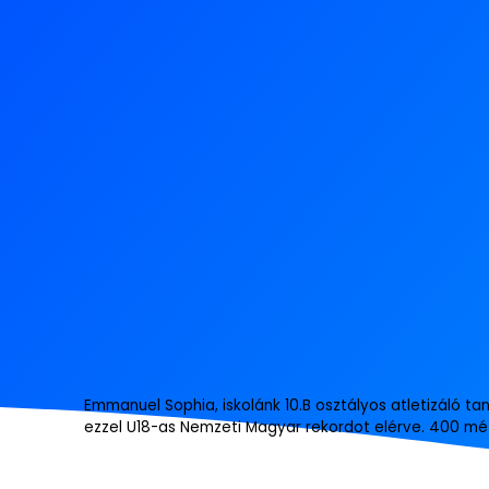
Emmanuel Sophia, iskolánk 10.B osztályos atletizáló tan
ezzel U18-as Nemzeti Magyar rekordot elérve. 400 méte