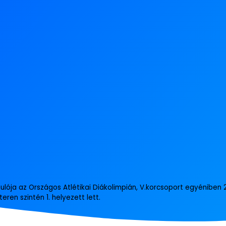
ulója az Országos Atlétikai Diákolimpián, V.korcsoport egyéniben 2
ren szintén 1. helyezett lett.