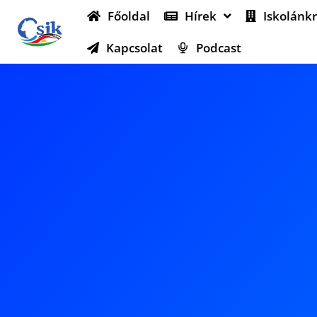
Főoldal
Hírek
Iskolánkr
Kapcsolat
Podcast