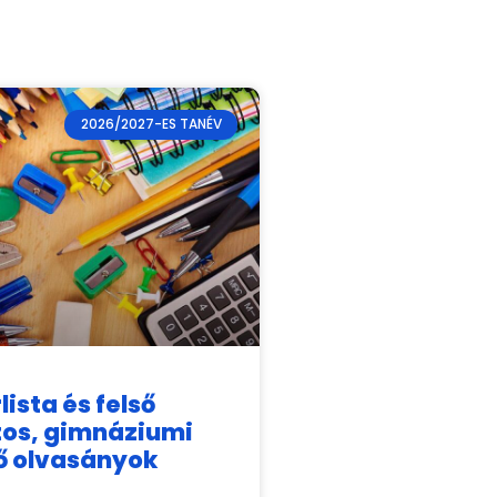
2026/2027-ES TANÉV
ista és felső
os, gimnáziumi
ő olvasányok