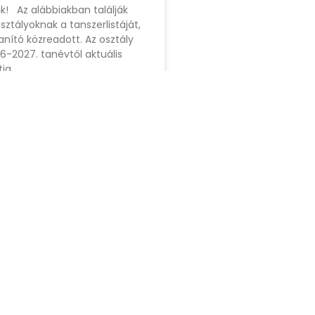
ők! Az alábbiakban találják
sztályoknak a tanszerlistáját,
tanító közreadott. Az osztály
26-2027. tanévtől aktuális
ja.
2026