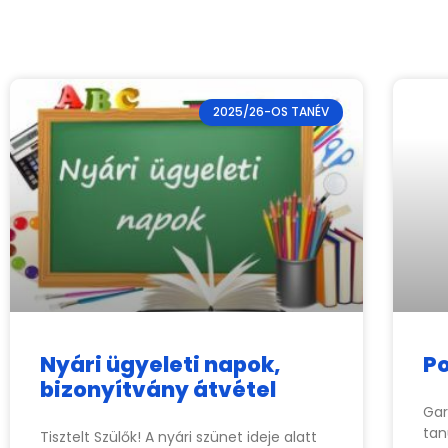
2025/26-OS TANÉV
Nyári ügyeleti napok,
Po
bizonyítvány átvétel
Gar
tan
Tisztelt Szülők! A nyári szünet ideje alatt