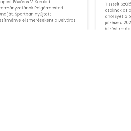
apest Főváros V. Kerületi
Tisztelt Szül
ormányzatának Polgármesteri
azoknak az o
öndíját. Sportban nyújtott
ahol ilyet a 
jesítménye elismeréseként a Belváros
jelzése a 20
jelzést mutat
us 25, 2026
augusztus 2, 