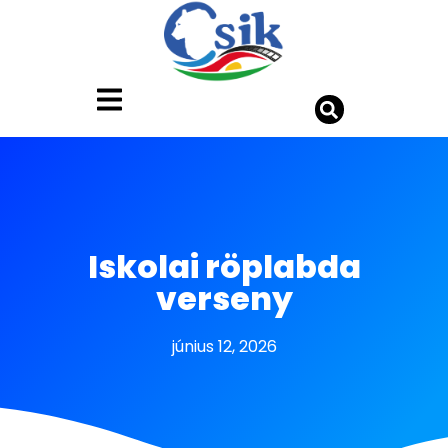
Iskolai röplabda
verseny
június 12, 2026