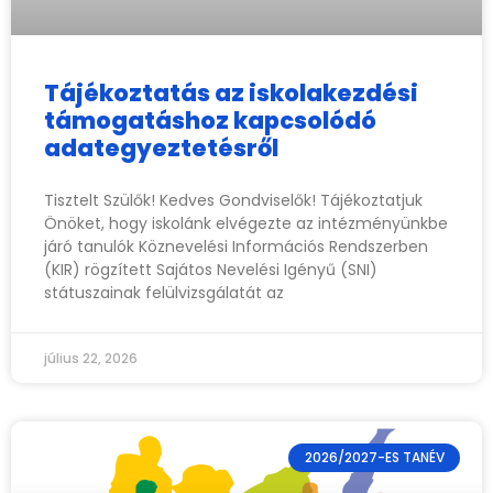
Tájékoztatás az iskolakezdési
támogatáshoz kapcsolódó
adategyeztetésről
Tisztelt Szülők! Kedves Gondviselők! Tájékoztatjuk
Önöket, hogy iskolánk elvégezte az intézményünkbe
járó tanulók Köznevelési Információs Rendszerben
(KIR) rögzített Sajátos Nevelési Igényű (SNI)
státuszainak felülvizsgálatát az
július 22, 2026
2026/2027-ES TANÉV