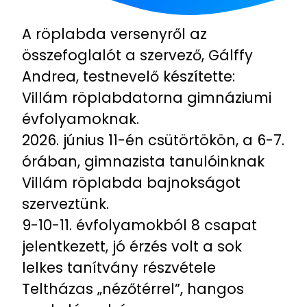
A röplabda versenyről az
összefoglalót a szervező, Gálffy
Andrea, testnevelő készítette:
Villám röplabdatorna gimnáziumi
évfolyamoknak.
2026. június 11-én csütörtökön, a 6-7.
órában, gimnazista tanulóinknak
Villám röplabda bajnokságot
szerveztünk.
9-10-11. évfolyamokból 8 csapat
jelentkezett, jó érzés volt a sok
lelkes tanítvány részvétele
Teltházas „nézőtérrel”, hangos